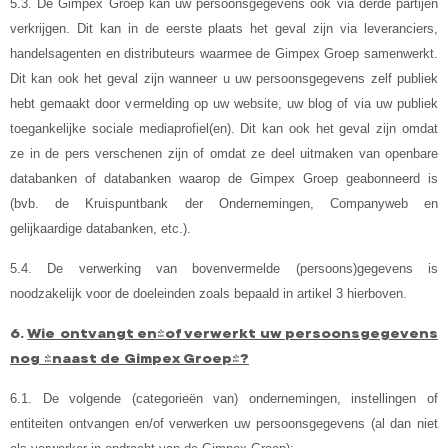
5.3. De Gimpex Groep kan uw persoonsgegevens ook via derde partijen
verkrijgen. Dit kan in de eerste plaats het geval zijn via leveranciers,
handelsagenten en distributeurs waarmee de Gimpex Groep samenwerkt.
Dit kan ook het geval zijn wanneer u uw persoonsgegevens zelf publiek
hebt gemaakt door vermelding op uw website, uw blog of via uw publiek
toegankelijke sociale mediaprofiel(en). Dit kan ook het geval zijn omdat
ze in de pers verschenen zijn of omdat ze deel uitmaken van openbare
databanken of databanken waarop de Gimpex Groep geabonneerd is
(bvb. de Kruispuntbank der Ondernemingen, Companyweb en
gelijkaardige databanken, etc.).
5.4.
De verwerking van bovenvermelde (persoons)gegevens is
noodzakelijk voor de doeleinden zoals bepaald in artikel 3 hierboven.
6.
Wie ontvangt en/of verwerkt uw persoonsgegevens
nog (naast de Gimpex Groep)?
6.1. De volgende (categorieën van) ondernemingen, instellingen of
entiteiten ontvangen en/of verwerken uw persoonsgegevens (al dan niet