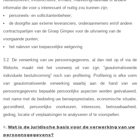
informatie die voor u interessant of nuttig zou kunnen zijn;
personeels- en sollicitantenbeheer;
de doorgifte aan externe leveranciers, onderaannemers en/of andere
contractspartijen van de Groep Gimpex voor de uitvoering van de
voorgaande punten;
het naleven van toepasselijke wetgeving.
3.2. De verwerking van uw persoonsgegevens, al dan niet op of via de
Website, maakt niet het voorwerp uit van zgn. “geautomatiseerde
individuele besluitvorming” noch van profilering. Profilering is elke vorm
van geautomatiseerde verwerking waarbij aan de hand van uw
persoonsgegevens bepaalde persoonlijke aspecten worden geëvalueerd,
met name met de bedoeling uw beroepsprestaties, economische situatie,
gezondheid, persoonlijke voorkeuren, interesses, betrouwbaarheid,
gedrag, locatie of verplaatsingen te analyseren of te voorspellen.
4.
Wat is de juridische basis voor de verwerking van uw
persoonsgegevens?