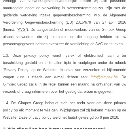
verkrijgt. Als verwerkingsverantwoordelijke treffen wij alle passende
maatregelen opdat de verwerking in overeenstemming zou zijn met de
geldende wetgeving inzake gegevensbescherming, w.o. de Algemene
Verordening Gegevensbescherming (EU) 2016/679 van 27 april 2016
(hierna: “
AVG
”).
De aangestelden of medewerkers van
de Gimpex Groep
alsook verwerkers die zij inschakelt en
die toegang hebben tot uw
persoonsgegevens hebben evenzeer de verplichting de AVG na te leven.
1.3. Deze privacy policy wordt fysiek of elektronisch aan u ter
beschikking gesteld en is te allen tijde te raadplegen onder de rubriek
‘Privacy Policy’ op de Website. In geval van verzoeken of bijkomende
vragen kunt u steeds een e-mail richten aan:
info@gimpex.be
. De
Gimpex Groep zal u in de regel binnen een maand na ontvangst van uw
verzoek of vraag informeren over het gevolg dat eraan is gegeven.
1.4. De Gimpex Groep behoudt zich het recht voor om deze privacy
policy op elk moment te wijzigen. Wijzigingen zal zij bekend maken op de
Website. Deze privacy policy werd het laatst gewijzigd op
8 juni 2018
.
2.
Wie zijn wij en hoe kunt u ons contacteren?